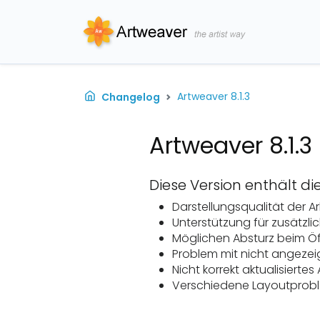
Realistische Pinsel
Artweaver
Artweaver Plus
Wissensdatenbank
Artweaver 8.1.3
Changelog
Benutzeroberfläche
Add-Ons
Lizenz Upgrade
Dokumentation
Leistungsfähiger Kern
Archiv
Besware kontaktieren
Artweaver 8.1.3
Event Aufzeichnung
Diese Version enthält 
Darstellungsqualität der A
Unterstützung für zusätzl
Möglichen Absturz beim 
Problem mit nicht angeze
Nicht korrekt aktualisiert
Verschiedene Layoutprobl