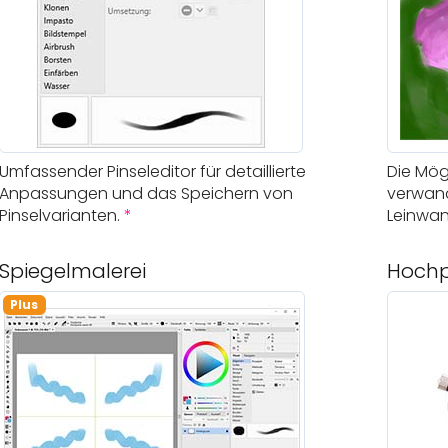
Umfassender Pinseleditor für detaillierte
Die Mögl
Anpassungen und das Speichern von
verwand
Pinselvarianten.
*
Leinwan
Spiegelmalerei
Hochp
Plus