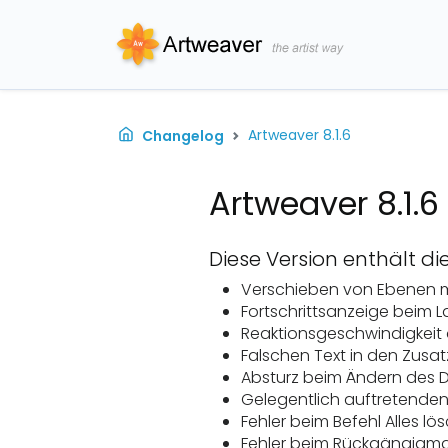
Realistische Pinsel
Artweaver
Artweaver Plus
Wissensdatenbank
Artweaver 8.1.6
Changelog
Benutzeroberfläche
Add-Ons
Lizenz Upgrade
Dokumentation
Leistungsfähiger Kern
Archiv
Besware kontaktieren
Artweaver 8.1.6
Event Aufzeichnung
Diese Version enthält 
Verschieben von Ebenen 
Fortschrittsanzeige beim
Reaktionsgeschwindigkeit 
Falschen Text in den Zusa
Absturz beim Ändern de
Gelegentlich auftretenden
Fehler beim Befehl Alles 
Fehler beim Rückgängigm