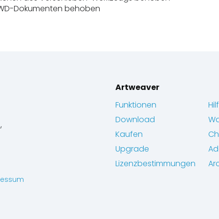
AWD-Dokumenten behoben
Artweaver
Funktionen
Hil
Download
Wa
,
Kaufen
Ch
Upgrade
Ad
Lizenzbestimmungen
Ar
ressum